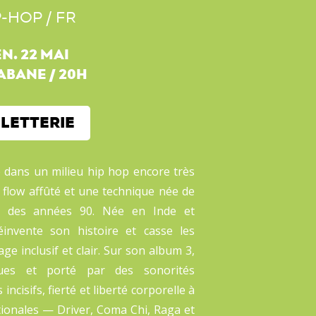
P-HOP / FR
N. 22 MAI
CABANE
/
20H
LLETTERIE
e dans un milieu hip hop encore très
 flow affûté et une technique née de
ap des années 90. Née en Inde et
éinvente son histoire et casse les
e inclusif et clair. Sur son album 3,
gues et porté par des sonorités
s incisifs, fierté et liberté corporelle à
tionales — Driver, Coma Chi, Raga et