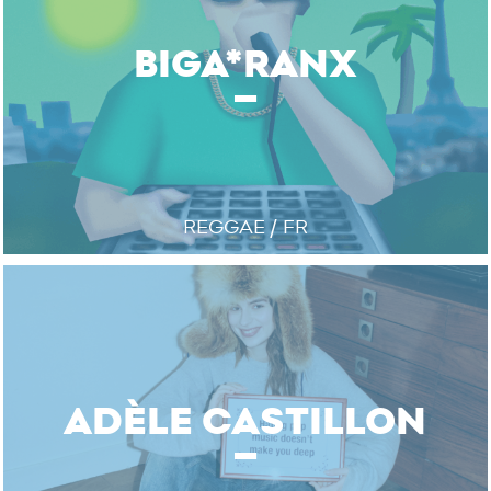
BIGA*RANX
REGGAE / FR
ADÈLE CASTILLON