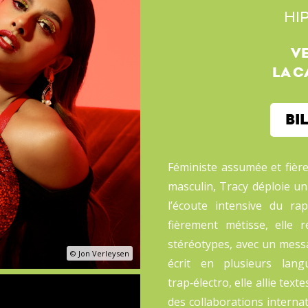
HI
VE
LA 
BI
Féministe assumée et fièr
masculin, Tracy déploie un
l’écoute intensive du r
fièrement métisse, elle r
stéréotypes, avec un messag
© Jon Verleysen
écrit en plusieurs lan
trap‑électro, elle allie texte
des collaborations interna