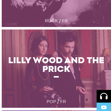
ROCK / FR
LILLY WOOD AND THE
PRICK
POP / FR