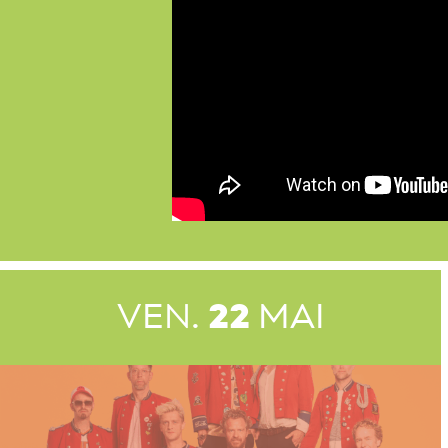
VEN.
22
MAI