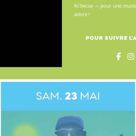
Kr3wcial — pour une musiq
adore !
POUR SUIVRE L'
SAM.
23
MAI