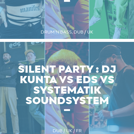
DRUM'N'BASS, DUB / UK
SILENT PARTY : DJ
KUNTA VS EDS VS
SYSTEMATIK
SOUNDSYSTEM
DUB / UK / FR