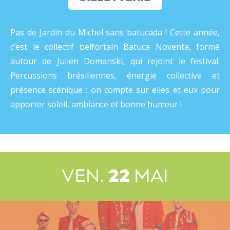
Pas de Jardin du Michel sans batucada ! Cette année,
c’est le collectif belfortain Batuca Noventa, formé
autour de Julien Domanski, qui rejoint le festival.
Percussions brésiliennes, énergie collective et
présence scénique : on compte sur elles et eux pour
apporter soleil, ambiance et bonne humeur !
VEN.
22
MAI