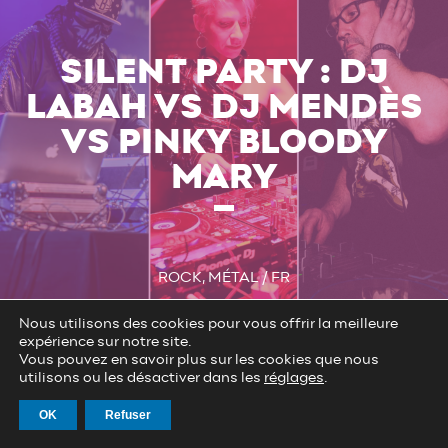
SILENT PARTY : DJ
LABAH VS DJ MENDÈS
VS PINKY BLOODY
MARY
ROCK, MÉTAL / FR
Nous utilisons des cookies pour vous offrir la meilleure
expérience sur notre site.
Vous pouvez en savoir plus sur les cookies que nous
utilisons ou les désactiver dans les
réglages
.
ELECTRO BRUNCH
OK
Refuser