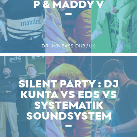
P & MADDY V
DRUM'N'BASS, DUB / UK
SILENT PARTY : DJ
KUNTA VS EDS VS
SYSTEMATIK
SOUNDSYSTEM