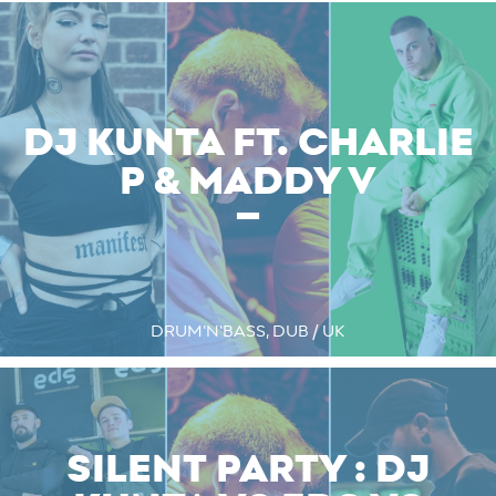
DJ KUNTA FT. CHARLIE
P & MADDY V
DRUM'N'BASS, DUB / UK
SILENT PARTY : DJ