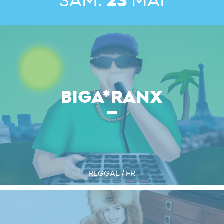
SAM.
23
MAI
BIGA*RANX
REGGAE / FR