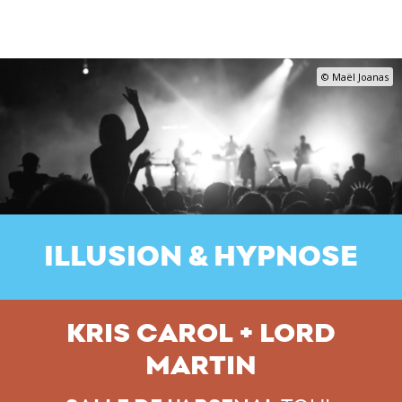
© Maël Joanas
ILLUSION & HYPNOSE
KRIS CAROL + LORD
MARTIN